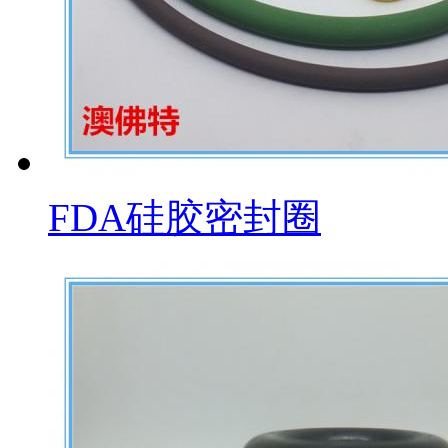
FDA硅胶密封圈