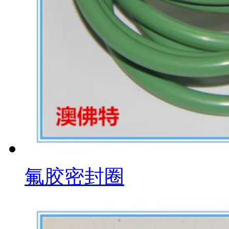
氟胶密封圈