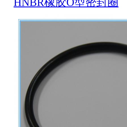
HNBR橡胶O型密封圈