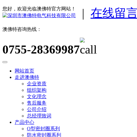
您好，欢迎光临澳佛特官方网站！
|
在线留
澳佛特咨询热线：
0755-28369987
网站首页
走进澳佛特
企业资质
组织架构
文化理念
售后服务
公司介绍
总经理致词
产品中心
O型密封圈系列
防水密封圈系列