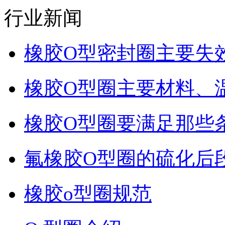
行业新闻
橡胶O型密封圈主要失
橡胶O型圈主要材料、
橡胶O型圈要满足那些
氟橡胶O型圈的硫化后
橡胶o型圈规范