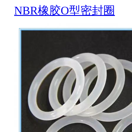
NBR橡胶O型密封圈